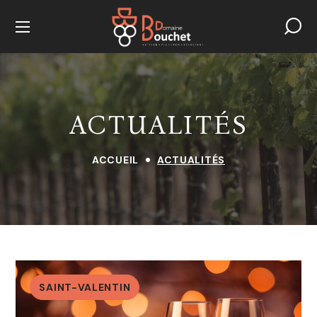
ACTUALITÉS
ACCUEIL
ACTUALITÉS
Perle de Loire Rosé Demi-Sec
AOC TOURAINE
11,00
€
+
ADD
SAINT-VALENTIN