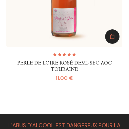
Note
PERLE DE LOIRE ROSÉ DEMI-SEC AOC
5.00
sur
5
TOURAINE
11,00
€
L’ABUS D’ALCOOL EST DANGEREUX POUR LA