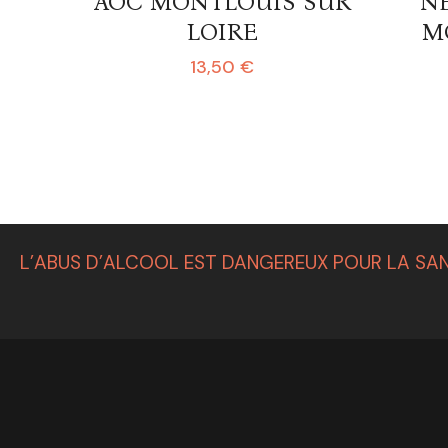
AOC MONTLOUIS SUR
NE
LOIRE
M
13,50
€
L’ABUS D’ALCOOL EST DANGEREUX POUR LA SAN