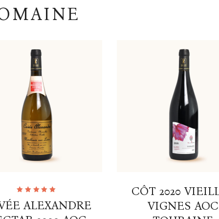
DOMAINE
CÔT 2020 VIEIL
Note
VÉE ALEXANDRE
VIGNES AOC
5.00
sur
5