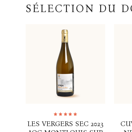
SÉLECTION DU 
Note
LES VERGERS SEC 2023
CU
5.00
sur
5