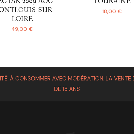
CTAR 2009 AOC
TOURAINE
ONTLOUIS SUR
18,00
€
LOIRE
49,00
€
TÉ. À CONSOMMER AVEC MODÉRATION. LA VENTE D
DE 18 ANS